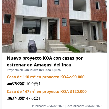
Nuevo proyecto KOA con casas por
estrenar en Amagasi del Inca
Proyecto en
San Isidro Del Inca, Quito
Casa de 110 m² en proyecto KOA
-
$90.000
3
2
110.0
1
Casa de 147 m² en proyecto KOA
-
$120.000
3
3
147.0
1
Publicado: 28/Nov/2025 | Actualizado: 28/Nov/2025