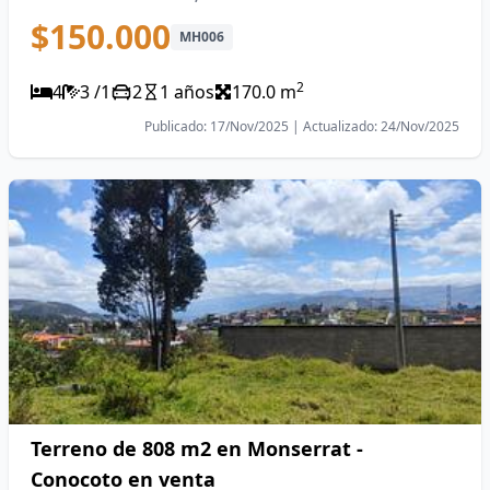
$150.000
MH006
2
4
3 /1
2
1 años
170.0 m
Publicado: 17/Nov/2025 | Actualizado: 24/Nov/2025
Terreno de 808 m2 en Monserrat -
Conocoto en venta