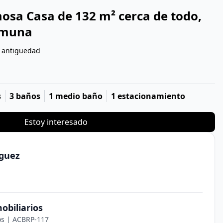
osa Casa de 132 m² cerca de todo, 
omuna
e antiguedad
s
3 baños
1 medio baño
1 estacionamiento
Estoy interesado
guez
obiliarios
los | ACBRP-117