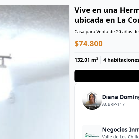
Vive en una Herm
ubicada en La C
Casa para Venta de 20 años d
$74.800
132.01 m²
4 habitacione
Diana Domín
ACBRP-117
Negocios Inm
Valle de Los Chil