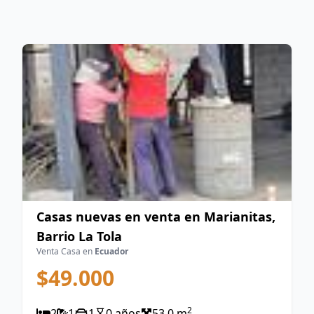
Casas nuevas en venta en Marianitas,
Barrio La Tola
Venta Casa en
Ecuador
$49.000
2
2
1
1
0 años
53.0 m