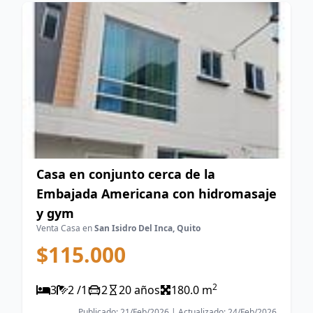
Casa en conjunto cerca de la
Embajada Americana con hidromasaje
y gym
Venta Casa en
San Isidro Del Inca, Quito
$115.000
2
3
2 /1
2
20 años
180.0 m
Publicado: 21/Feb/2026 | Actualizado: 24/Feb/2026