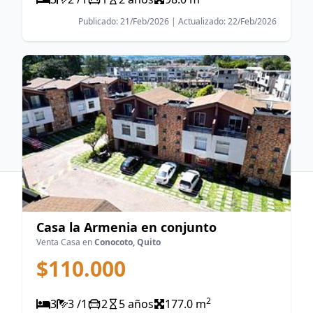
Publicado: 21/Feb/2026 | Actualizado: 22/Feb/2026
Casa la Armenia en conjunto
Venta Casa en
Conocoto, Quito
$110.000
Del caos al control, todo desde tu celular y WhatsApp
© 2024 Inmobilistico.
Todos los derechos reservados.
2
3
3 /1
2
5 años
177.0 m